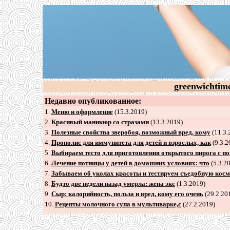
greenwichtim
Недавно опубликованное:
1.
Меню и оформление
(15.3.2019)
2
.
Красивый маникюр со стразами
(13.3.2019)
3
.
Полезные свойства зверобоя, возможный вред, кому
(11.3.
4
.
Прополис для иммунитета для детей и взрослых, как
(9.3.2
5
.
Выбираем тесто для приготовления открытого пирога с п
6
.
Лечение потницы у детей в домашних условиях: что
(5.3.2
7
.
Забываем об уколах красоты и тестируем съедобную косм
8
.
Будто две недели назад умерла: жена экс
(1.3.2019)
9
.
Сыр: калорийность, польза и вред, кому его очень
(29.2.20
10.
Рецепты молочного супа в мультиварке,с
(27.2.2019)