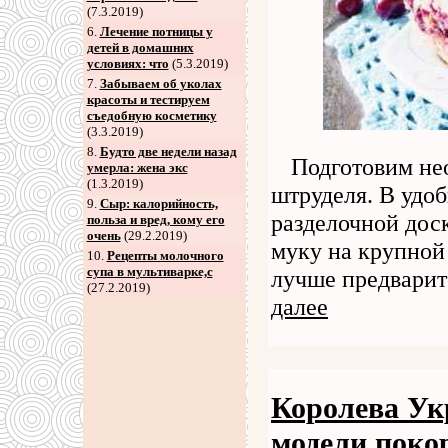
(7.3.2019)
6
.
Лечение потницы у
детей в домашних
условиях: что
(5.3.2019)
7
.
Забываем об уколах
красоты и тестируем
съедобную косметику
(3.3.2019)
8
.
Будто две недели назад
Подготовим не
умерла: жена экс
(1.3.2019)
штруделя. В удо
9
.
Сыр: калорийность,
разделочной доск
польза и вред, кому его
очень
(29.2.2019)
муку на крупной
10.
Рецепты молочного
супа в мультиварке,с
лучше предварит
(27.2.2019)
далее
Королева Ук
модели поко