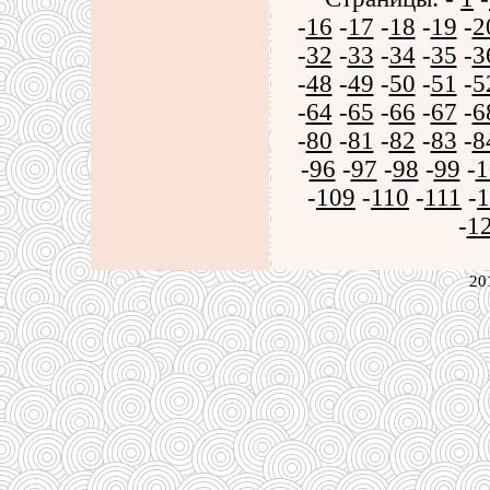
-
16
-
17
-
18
-
19
-
2
-
32
-
33
-
34
-
35
-
3
-
48
-
49
-
50
-
51
-
5
-
64
-
65
-
66
-
67
-
6
-
80
-
81
-
82
-
83
-
8
-
96
-
97
-
98
-
99
-
1
-
109
-
110
-
111
-
1
-
1
20