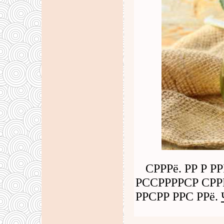
СРРРё. РР Р 
РССРРРРСР СРРР
РРСРР РРС РРё.