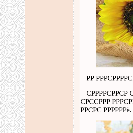
РР РРРСРРРРС
СРРРРСРРСР С
СРССРРР РРРСРР
РРСРС РРРРРРё.