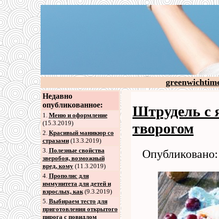
greenwichtim
Недавно
опубликованное:
Штрудель с 
1.
Меню и оформление
(15.3.2019)
творогом
2
.
Красивый маникюр со
стразами
(13.3.2019)
3
.
Полезные свойства
Опубликовано: 
зверобоя, возможный
вред, кому
(11.3.2019)
4
.
Прополис для
иммунитета для детей и
взрослых, как
(9.3.2019)
5
.
Выбираем тесто для
приготовления открытого
пирога с повидлом