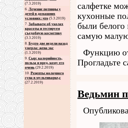
(7.3.2019)
салфетке мо
6
.
Лечение потницы у
кухонные пол
детей в домашних
условиях: что
(5.3.2019)
были белого 
7
.
Забываем об уколах
красоты и тестируем
съедобную косметику
самую малую
(3.3.2019)
8
.
Будто две недели назад
умерла: жена экс
Функцию от
(1.3.2019)
9
.
Сыр: калорийность,
Прогладьте 
польза и вред, кому его
очень
(29.2.2019)
10.
Рецепты молочного
супа в мультиварке,с
(27.2.2019)
Ведьмин п
Опубликова