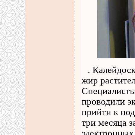
. Калейдос
жир растител
Специалисты
проводили э
прийти к по
три месяца з
электронных