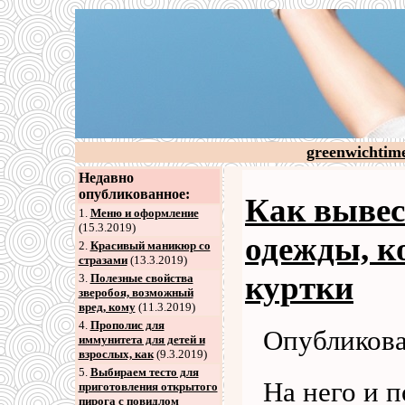
greenwichtim
Недавно
опубликованное:
Как вывес
1.
Меню и оформление
(15.3.2019)
одежды, ко
2
.
Красивый маникюр со
стразами
(13.3.2019)
куртки
3
.
Полезные свойства
зверобоя, возможный
вред, кому
(11.3.2019)
4
.
Прополис для
Опубликова
иммунитета для детей и
взрослых, как
(9.3.2019)
5
.
Выбираем тесто для
На него и 
приготовления открытого
пирога с повидлом