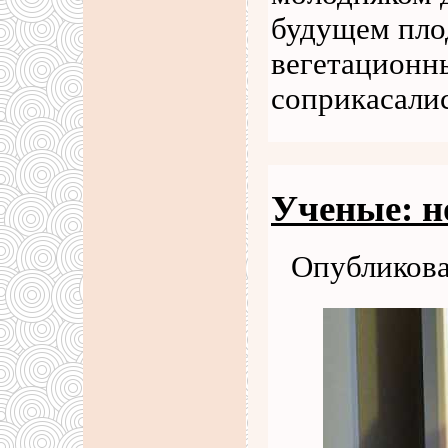
будущем пло
вегетационн
соприкасали
Ученые: н
Опубликова