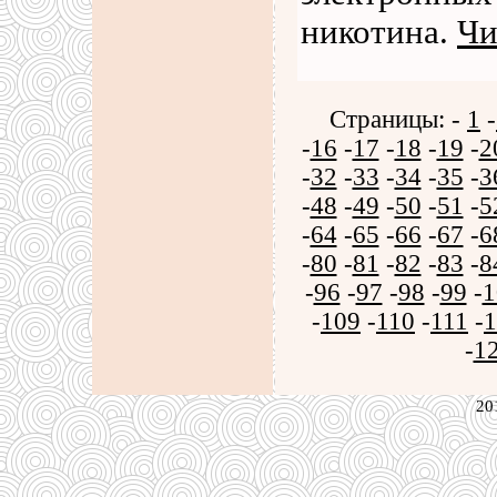
никотина.
Чи
Страницы: -
1
-
-
16
-
17
-
18
-
19
-
2
-
32
-
33
-
34
-
35
-
3
-
48
-
49
-
50
-
51
-
5
-
64
-
65
-
66
-
67
-
6
-
80
-
81
-
82
-
83
-
8
-
96
-
97
-
98
-
99
-
1
-
109
-
110
-
111
-
1
-
1
20