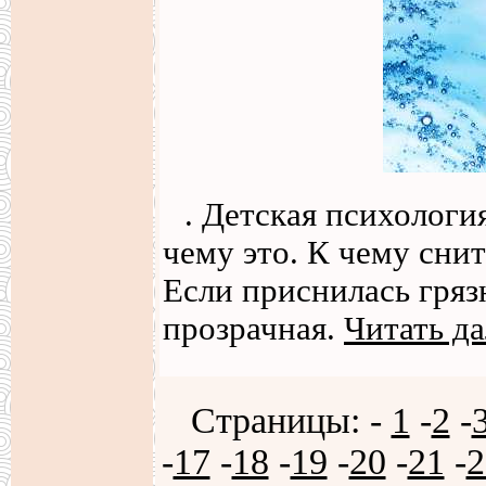
. Детская психологи
чему это. К чему сни
Если приснилась грязн
прозрачная.
Читать да
Страницы: -
1
-
2
-
-
17
-
18
-
19
-
20
-
21
-
2