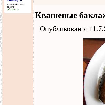
Safe-buy.ru
Сейфы aiko
safe-
buy.ru
.
safe-buy.ru
Квашеные баклаж
Опубликовано: 11.7