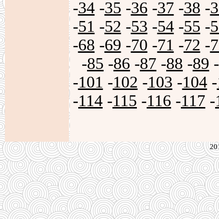
-
34
-
35
-
36
-
37
-
38
-
3
-
51
-
52
-
53
-
54
-
55
-
5
-
68
-
69
-
70
-
71
-
72
-
7
-
85
-
86
-
87
-
88
-
89
-
-
101
-
102
-
103
-
104
-
-
114
-
115
-
116
-
117
-
20