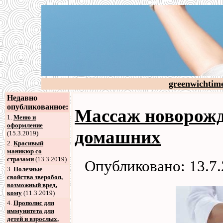
greenwichtim
Недавно
опубликованное:
Массаж новорожд
1.
Меню и
оформление
домашних
(15.3.2019)
2
.
Красивый
маникюр со
стразами
(13.3.2019)
Опубликовано: 13.7
3
.
Полезные
свойства зверобоя,
возможный вред,
кому
(11.3.2019)
4
.
Прополис для
иммунитета для
детей и взрослых,