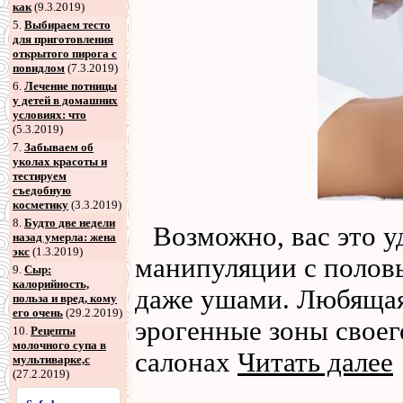
как
(9.3.2019)
5
.
Выбираем тесто
для приготовления
открытого пирога с
повидлом
(7.3.2019)
6
.
Лечение потницы
у детей в домашних
условиях: что
(5.3.2019)
7
.
Забываем об
уколах красоты и
тестируем
съедобную
косметику
(3.3.2019)
8
.
Будто две недели
Возможно, вас это у
назад умерла: жена
экс
(1.3.2019)
манипуляции с половы
9
.
Сыр:
калорийность,
даже ушами. Любящая
польза и вред, кому
его очень
(29.2.2019)
эрогенные зоны свое
10.
Рецепты
молочного супа в
салонах
Читать далее
мультиварке,с
(27.2.2019)