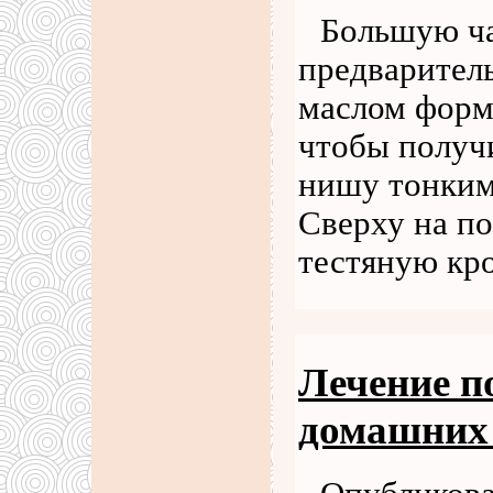
Большую ча
предварител
маслом форм
чтобы получ
нишу тонким
Сверху на п
тестяную кр
Лечение п
домашних 