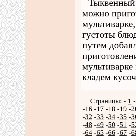
Тыквенный 
можно пригот
мультиварке,
густоты блю
путем добав
приготовлени
мультиварке
кладем кусо
Страницы: -
1
-
-
16
-
17
-
18
-
19
-
2
-
32
-
33
-
34
-
35
-
3
-
48
-
49
-
50
-
51
-
5
-
64
-
65
-
66
-
67
-
6