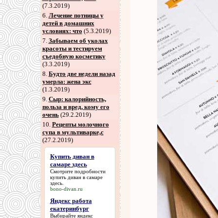
(7.3.2019)
6
.
Лечение потницы у
детей в домашних
условиях: что
(5.3.2019)
7
.
Забываем об уколах
красоты и тестируем
съедобную косметику
(3.3.2019)
8
.
Будто две недели назад
умерла: жена экс
(1.3.2019)
9
.
Сыр: калорийность,
польза и вред, кому его
очень
(29.2.2019)
10.
Рецепты молочного
супа в мультиварке,с
(27.2.2019)
Купить диван в
самаре здесь
Смотрите подробности
купить диван в самаре
здесь
.
bono-divan.ru
Яндекс работа
екатеринбург
Выбирайте
яндекс