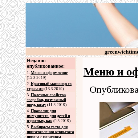
greenwichtim
Недавно
опубликованное:
Меню и о
1.
Меню и оформление
(15.3.2019)
2
.
Красивый маникюр со
Опубликова
стразами
(13.3.2019)
3
.
Полезные свойства
зверобоя, возможный
вред, кому
(11.3.2019)
4
.
Прополис для
иммунитета для детей и
взрослых, как
(9.3.2019)
5
.
Выбираем тесто для
приготовления открытого
пирога с повидлом