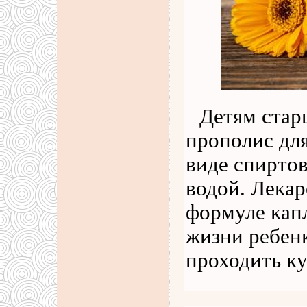
Детям стар
прополис дл
виде спирто
водой. Лекар
формуле капл
жизни ребен
проходить к