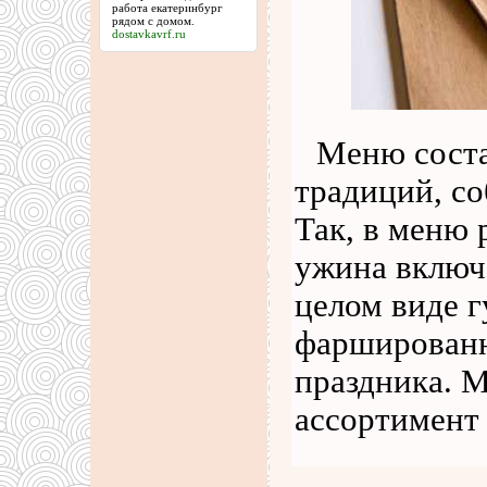
работа екатеринбург
рядом с домом.
dostavkavrf.ru
Меню соста
традиций, с
Так, в меню 
ужина включ
целом виде г
фаршированн
праздника. 
ассортимент